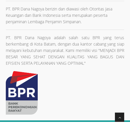
PT. BPR Dana Nagoya berizin dan diawasi oleh Otoritas Jasa
Keuangan dan Bank Indonesia serta merupakan peserta
penjaminan Lembaga Penjamin Simpanan.
PT. BPR Dana Nagoya adalah salah satu BPR yang terus
berkembang di Kota Batam, dengan dua kantor cabang yang siap
melayani kebutuhan masyarakat. Kami memiliki visi
"MENJADI BPR
BESAR YANG SEHAT DENGAN KUALITAS YANG BAGUS DAN
EFISIEN SERTA PELAYANAN YANG OPTIMAL"
Copyright © 2026 PT. Bank Perekonomian Rakyat Dana Nagoya.